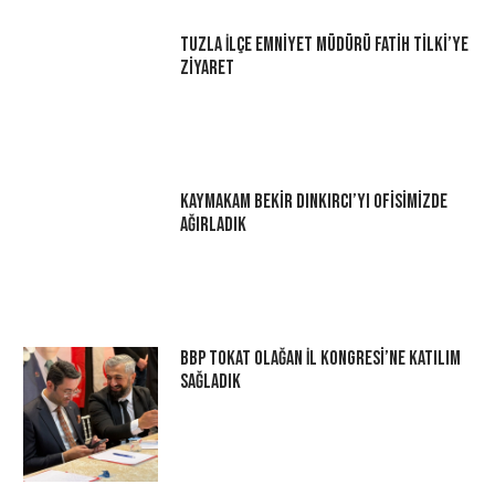
Tuzla İlçe Emniyet Müdürü Fatih Tilki’ye
Ziyaret
Kaymakam Bekir Dınkırcı’yı Ofisimizde
Ağırladık
BBP Tokat Olağan İl Kongresi’ne Katılım
Sağladık