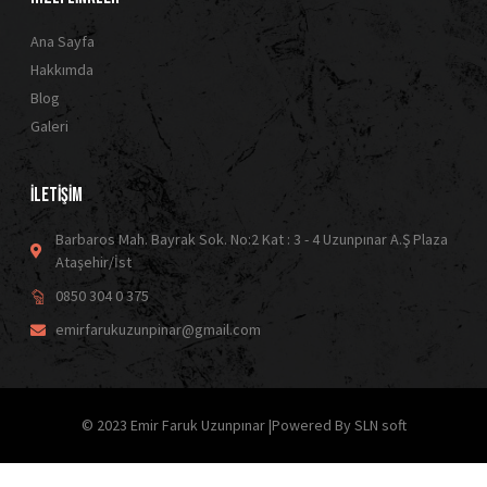
Ana Sayfa
Hakkımda
Blog
Galeri
İLETİŞİM
Barbaros Mah. Bayrak Sok. No:2 Kat : 3 - 4 Uzunpınar A.Ş Plaza
Ataşehir/İst
0850 304 0 375
emirfarukuzunpinar@gmail.com
© 2023 Emir Faruk Uzunpınar |Powered By SLN soft