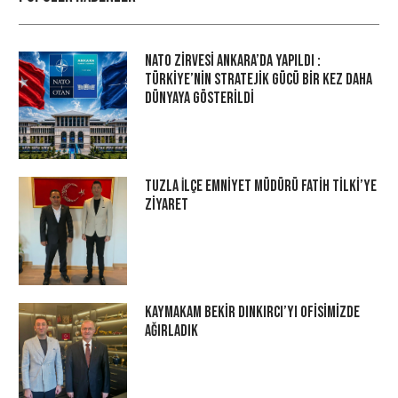
NATO Zirvesi Ankara’da Yapıldı :
Türkiye’nin Stratejik Gücü Bir Kez Daha
Dünyaya Gösterildi
Tuzla İlçe Emniyet Müdürü Fatih Tilki’ye
Ziyaret
Kaymakam Bekir Dınkırcı’yı Ofisimizde
Ağırladık