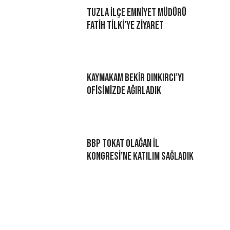
Tuzla İlçe Emniyet Müdürü
Fatih Tilki’ye Ziyaret
Kaymakam Bekir Dınkırcı’yı
Ofisimizde Ağırladık
BBP Tokat Olağan İl
Kongresi’ne Katılım Sağladık