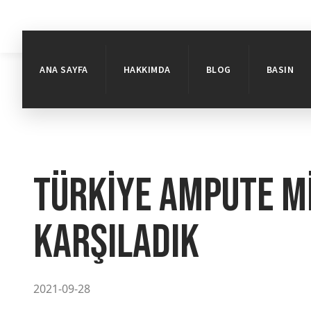
ANA SAYFA
HAKKIMDA
BLOG
BASIN
Türkiye Ampute mi
karşıladık
2021-09-28