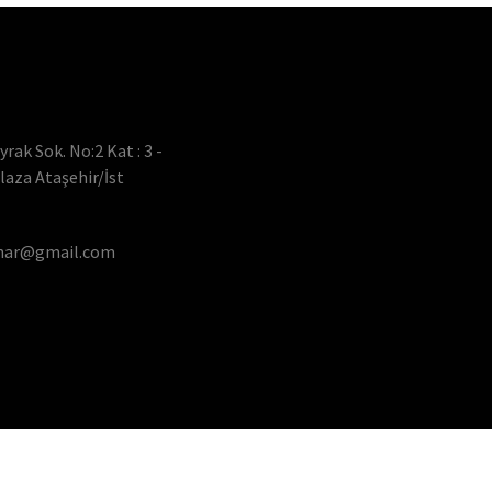
rak Sok. No:2 Kat : 3 -
laza Ataşehir/İst
inar@gmail.com