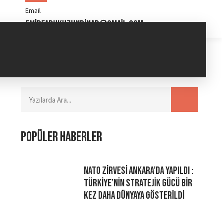
Email
emirfarukuzunpinar@gmail.com
Popüler haberler
NATO Zirvesi Ankara’da Yapıldı :
Türkiye’nin Stratejik Gücü Bir
Kez Daha Dünyaya Gösterildi