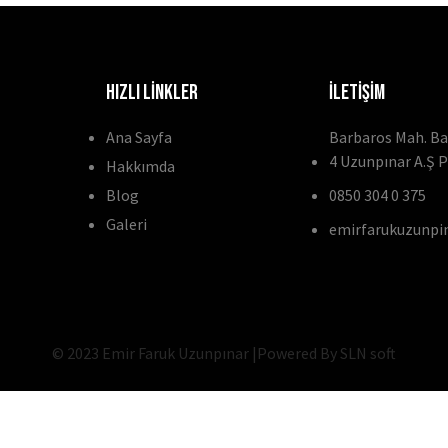
HIZLI LİNKLER
İLETİŞİM
Ana Sayfa
Barbaros Mah. Bay
4 Uzunpınar A.Ş P
Hakkımda
Blog
0850 304 0 375
Galeri
emirfarukuzunp
© 2023 Emir Faruk Uzunpınar |Powered By SLN soft