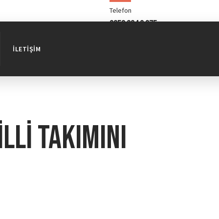
Telefon
0850 304 0 375
İLETIŞIM
lli takımını