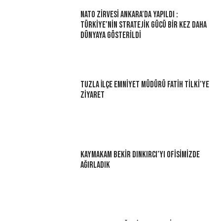
NATO Zirvesi Ankara’da Yapıldı :
Türkiye’nin Stratejik Gücü Bir Kez Daha
Dünyaya Gösterildi
Tuzla İlçe Emniyet Müdürü Fatih Tilki’ye
Ziyaret
Kaymakam Bekir Dınkırcı’yı Ofisimizde
Ağırladık