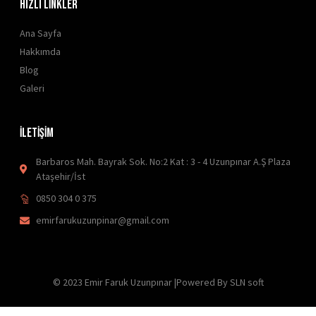
HIZLI LİNKLER
Ana Sayfa
Hakkımda
Blog
Galeri
İLETİŞİM
Barbaros Mah. Bayrak Sok. No:2 Kat : 3 - 4 Uzunpınar A.Ş Plaza
Ataşehir/İst
0850 304 0 375
emirfarukuzunpinar@gmail.com
© 2023 Emir Faruk Uzunpınar |Powered By SLN soft