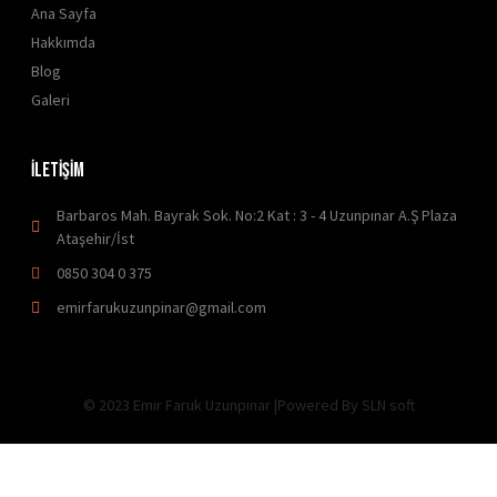
Ana Sayfa
Hakkımda
Blog
Galeri
İLETİŞİM
Barbaros Mah. Bayrak Sok. No:2 Kat : 3 - 4 Uzunpınar A.Ş Plaza
Ataşehir/İst
0850 304 0 375
emirfarukuzunpinar@gmail.com
© 2023 Emir Faruk Uzunpınar |Powered By SLN soft