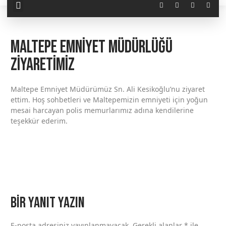
Maltepe Emniyet Müdürlüğü
Ziyaretimiz
Maltepe Emniyet Müdürümüz Sn. Ali Kesikoğlu’nu ziyaret
ettim. Hoş sohbetleri ve Maltepemizin emniyeti için yoğun
mesai harcayan polis memurlarımız adına kendilerine
teşekkür ederim.
Bir yanıt yazın
E-posta adresiniz yayınlanmayacak.
Gerekli alanlar
*
ile