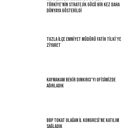
Türkiye’nin Stratejik Gücü Bir Kez Daha
Dünyaya Gösterildi
Tuzla İlçe Emniyet Müdürü Fatih Tilki’ye
Ziyaret
Kaymakam Bekir Dınkırcı’yı Ofisimizde
Ağırladık
BBP Tokat Olağan İl Kongresi’ne Katılım
Sağladık