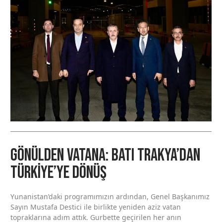
Gönülden Vatana: Batı Trakya’dan
Türkiye’ye Dönüş
Yunanistan’daki programımızın ardından, Genel Başkanımız
Sayın Mustafa Destici ile birlikte yeniden aziz vatan
topraklarına adım attık. Gurbette geçirilen her anın