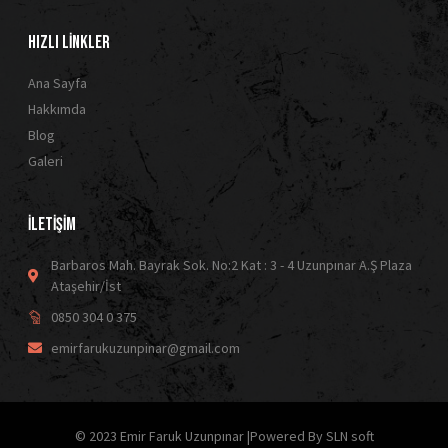
HIZLI LİNKLER
Ana Sayfa
Hakkımda
Blog
Galeri
İLETİŞİM
Barbaros Mah. Bayrak Sok. No:2 Kat : 3 - 4 Uzunpınar A.Ş Plaza
Ataşehir/İst
0850 304 0 375
emirfarukuzunpinar@gmail.com
© 2023 Emir Faruk Uzunpınar |Powered By SLN soft