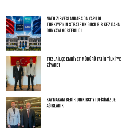
NATO Zirvesi Ankara’da Yapıldı :
Türkiye’nin Stratejik Gücü Bir Kez Daha
Dünyaya Gösterildi
Tuzla İlçe Emniyet Müdürü Fatih Tilki’ye
Ziyaret
Kaymakam Bekir Dınkırcı’yı Ofisimizde
Ağırladık