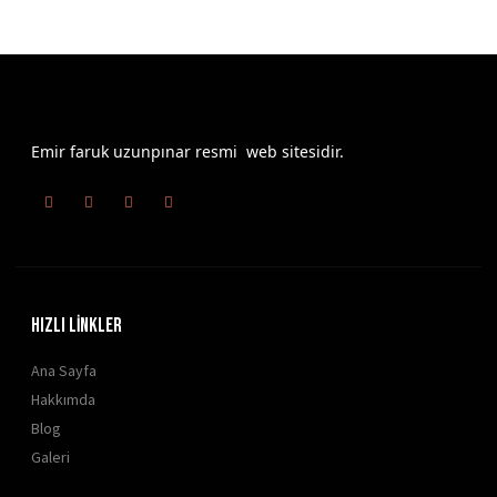
Emir faruk uzunpınar resmi web sitesidir.
HIZLI LİNKLER
Ana Sayfa
Hakkımda
Blog
Galeri