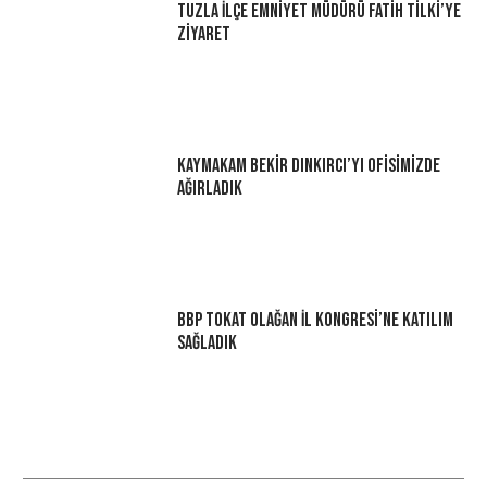
Tuzla İlçe Emniyet Müdürü Fatih Tilki’ye
Ziyaret
Kaymakam Bekir Dınkırcı’yı Ofisimizde
Ağırladık
BBP Tokat Olağan İl Kongresi’ne Katılım
Sağladık