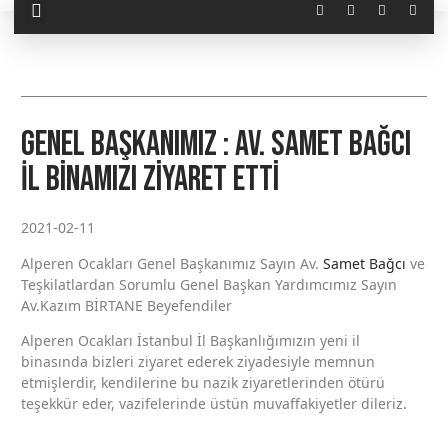
Genel Başkanımız : Av. Samet Bağcı
İl Binamızı Ziyaret Etti
2021-02-11
Alperen Ocakları Genel Başkanımız Sayın Av.
Samet Bağcı
ve
Teşkilatlardan Sorumlu Genel Başkan Yardımcımız Sayın
Av.Kazım BİRTANE Beyefendiler
Alperen Ocakları İstanbul İl Başkanlığımızın yeni il
binasında bizleri ziyaret ederek ziyadesiyle memnun
etmişlerdir, kendilerine bu nazik ziyaretlerinden ötürü
teşekkür eder, vazifelerinde üstün muvaffakiyetler dileriz.