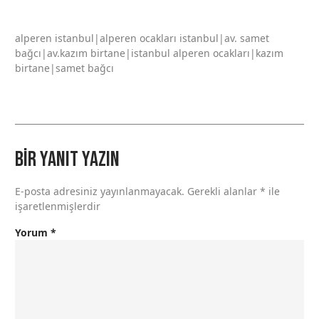
alperen istanbul|alperen ocakları istanbul|av. samet
bağcı|av.kazım birtane|istanbul alperen ocakları|kazım
birtane|samet bağcı
Bir yanıt yazın
E-posta adresiniz yayınlanmayacak.
Gerekli alanlar
*
ile
işaretlenmişlerdir
Yorum
*