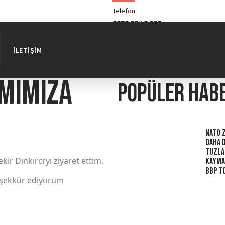
Telefon
0850 304 0 375
İLETIŞIM
mımıza
Popüler hab
NATO Z
Daha 
Tuzla
 Dınkırcı’yı ziyaret ettim.
Kaymak
BBP To
teşekkür ediyorum