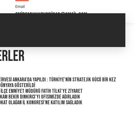
Email
emirfarukuzunpinar@gmail.com
erler
irvesi Ankara’da Yapıldı : Türkiye’nin Stratejik Gücü Bir Kez
Dünyaya Gösterildi
 İlçe Emniyet Müdürü Fatih Tilki’ye Ziyaret
am Bekir Dınkırcı’yı Ofisimizde Ağırladık
kat Olağan İl Kongresi’ne Katılım Sağladık