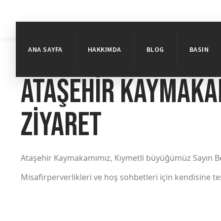
ANA SAYFA
HAKKIMDA
BLOG
BASIN
Ataşehir Kaymaka
Ziyaret
Ataşehir Kaymakamımız, Kıymetli büyüğümüz Sayın Bekir
Misafirperverlikleri ve hoş sohbetleri için kendisine 