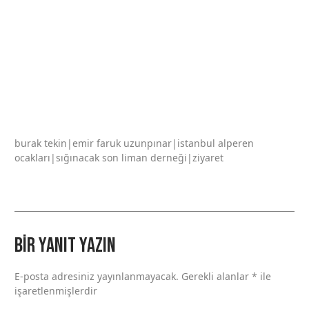
burak tekin|emir faruk uzunpınar|istanbul alperen
ocakları|sığınacak son liman derneği|ziyaret
Bir yanıt yazın
E-posta adresiniz yayınlanmayacak.
Gerekli alanlar
*
ile
işaretlenmişlerdir