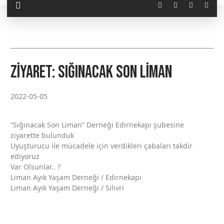
Ziyaret: Sığınacak Son Liman
2022-05-05
“Sığınacak Son Liman” Derneği Edirnekapı şubesine
ziyarette bulunduk
Uyuşturucu ile mücadele için verdikleri çabaları takdir
ediyoruz
Var Olsunlar.. ?
Liman Ayık Yaşam Derneği / Edirnekapı
Liman Ayık Yaşam Derneği / Silivri