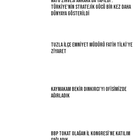
NATO Zirvesi Ankara’da Yapıldı :
Türkiye’nin Stratejik Gücü Bir Kez Daha
Dünyaya Gösterildi
Tuzla İlçe Emniyet Müdürü Fatih Tilki’ye
Ziyaret
Kaymakam Bekir Dınkırcı’yı Ofisimizde
Ağırladık
BBP Tokat Olağan İl Kongresi’ne Katılım