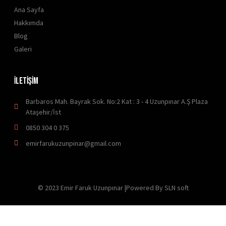
Ana Sayfa
Hakkımda
Blog
Galeri
İLETİŞİM
Barbaros Mah. Bayrak Sok. No:2 Kat : 3 - 4 Uzunpınar A.Ş Plaza
Ataşehir/İst
0850 304 0 375
emirfarukuzunpinar@gmail.com
© 2023 Emir Faruk Uzunpınar |Powered By SLN soft