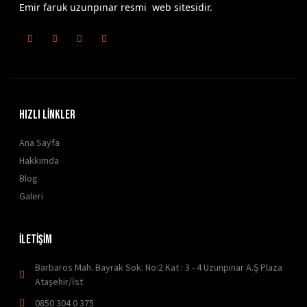
Emir faruk uzunpınar resmi web sitesidir.
HIZLI LİNKLER
Ana Sayfa
Hakkımda
Blog
Galeri
İLETİŞİM
Barbaros Mah. Bayrak Sok. No:2 Kat : 3 - 4 Uzunpınar A.Ş Plaza
Ataşehir/İst
0850 304 0 375