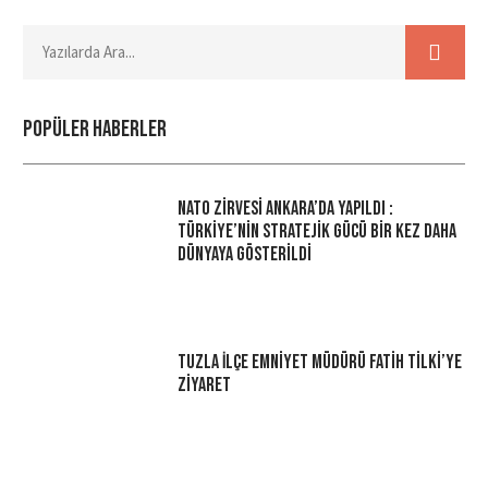
Popüler haberler
NATO Zirvesi Ankara’da Yapıldı :
Türkiye’nin Stratejik Gücü Bir Kez Daha
Dünyaya Gösterildi
Tuzla İlçe Emniyet Müdürü Fatih Tilki’ye
Ziyaret