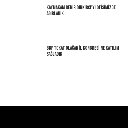
Kaymakam Bekir Dınkırcı’yı Ofisimizde
Ağırladık
BBP Tokat Olağan İl Kongresi’ne Katılım
Sağladık