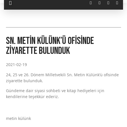
Sn. Metin Külünk’ü ofisinde
ziyarette bulunduk
2021-02-19
24, 25 ve 26. Dönem Milletvekili Sn. Metin Külünk’ü ofisinde
ziyarette bulunduk.
Gündeme dair siyasi sohbeti ve kitap hediyeleri için
kendilerine teşekkür ederiz.
metin külünk