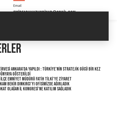
Email
emirfarukuzunpinar@gmail.com
erler
irvesi Ankara’da Yapıldı : Türkiye’nin Stratejik Gücü Bir Kez
Dünyaya Gösterildi
 İlçe Emniyet Müdürü Fatih Tilki’ye Ziyaret
am Bekir Dınkırcı’yı Ofisimizde Ağırladık
kat Olağan İl Kongresi’ne Katılım Sağladık