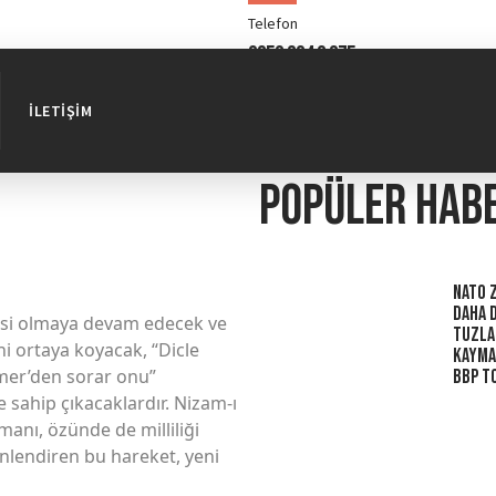
Telefon
0850 304 0 375
İLETIŞIM
Popüler hab
NATO Z
Daha 
sesi olmaya devam edecek ve
Tuzla
ni ortaya koyacak, “Dicle
Kaymak
Ömer’den sorar onu”
BBP To
sahip çıkacaklardır. Nizam-ı
manı, özünde de milliliği
önlendiren bu hareket, yeni