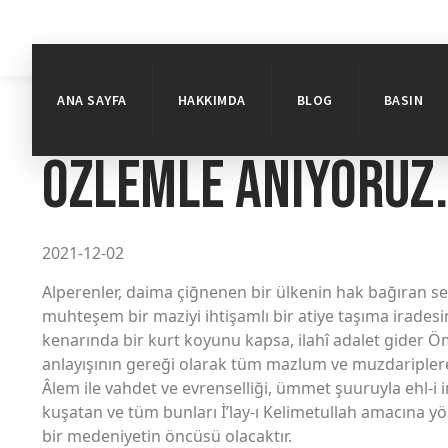
ANA SAYFA
HAKKIMDA
BLOG
BASIN
Özlemle Anıyoruz.
2021-12-02
Alperenler, daima çiğnenen bir ülkenin hak bağıran 
muhteşem bir maziyi ihtişamlı bir atiye taşıma iradesi
kenarında bir kurt koyunu kapsa, ilahî adalet gider 
anlayışının gereği olarak tüm mazlum ve muzdariplere 
Âlem ile vahdet ve evrenselliği, ümmet şuuruyla ehl-i i
kuşatan ve tüm bunları İ’lay-ı Kelimetullah amacına y
bir medeniyetin öncüsü olacaktır.