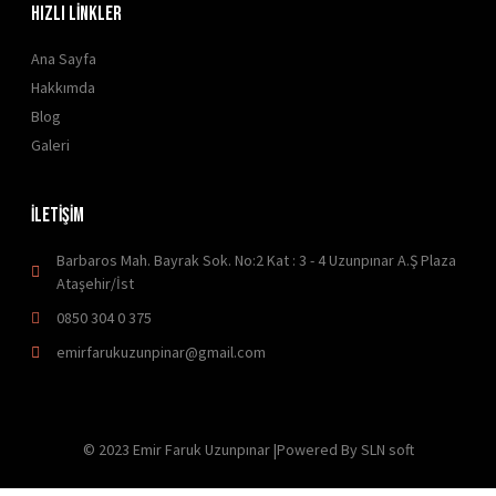
HIZLI LİNKLER
Ana Sayfa
Hakkımda
Blog
Galeri
İLETİŞİM
Barbaros Mah. Bayrak Sok. No:2 Kat : 3 - 4 Uzunpınar A.Ş Plaza
Ataşehir/İst
0850 304 0 375
emirfarukuzunpinar@gmail.com
© 2023 Emir Faruk Uzunpınar |Powered By SLN soft