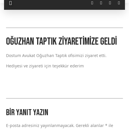
Oğuzhan Taptık Ziyaretimize Geldi
Dostum Avukat Oğuzhan Taptık ofisimizi ziyaret etti.
Hediyesi ve ziyareti için teşekkür ederim
Bir yanıt yazın
E-posta adresiniz yayınlanmayacak.
Gerekli alanlar
*
ile