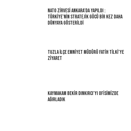
NATO Zirvesi Ankara’da Yapıldı :
Türkiye’nin Stratejik Gücü Bir Kez Daha
Dünyaya Gösterildi
Tuzla İlçe Emniyet Müdürü Fatih Tilki’ye
Ziyaret
Kaymakam Bekir Dınkırcı’yı Ofisimizde
Ağırladık