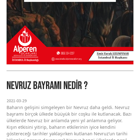
Nevruz Bayramı nedir ?
2021-03-29
Baharın gelişini simgeleyen bir Nevruz daha geldi. Nevruz
bayramı birçok ülkede büüyük bir coşku ile kutlanacak. Bazı
ülkelerde Nevruz bir anlamda yeni yıl anlamına geliyor.
Kışın etkisini yitirip, baharın etkilerinin iyice kendini
göstereceği tarihler yaklaşırken kutlanan Nevruz’un tarihi