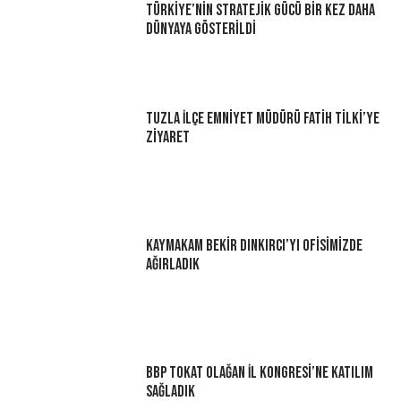
Türkiye’nin Stratejik Gücü Bir Kez Daha
Dünyaya Gösterildi
Tuzla İlçe Emniyet Müdürü Fatih Tilki’ye
Ziyaret
Kaymakam Bekir Dınkırcı’yı Ofisimizde
Ağırladık
BBP Tokat Olağan İl Kongresi’ne Katılım
Sağladık