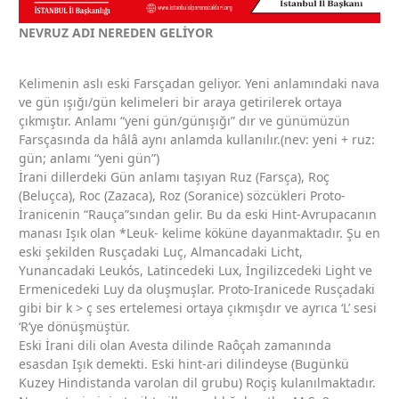
NEVRUZ ADI NEREDEN GELİYOR
Kelimenin aslı eski Farsçadan geliyor. Yeni anlamındaki nava
ve gün ışığı/gün kelimeleri bir araya getirilerek ortaya
çıkmıştır. Anlamı “yeni gün/günışığı” dır ve günümüzün
Farsçasında da hâlâ aynı anlamda kullanılır.(nev: yeni + ruz:
gün; anlamı “yeni gün”)
İrani dillerdeki Gün anlamı taşıyan Ruz (Farsça), Roç
(Beluçca), Roc (Zazaca), Roz (Soranice) sözcükleri Proto-
İranicenin “Rauça”sından gelir. Bu da eski Hint-Avrupacanın
manası Işık olan *Leuk- kelime köküne dayanmaktadır. Şu en
eski şekilden Rusçadaki Luç, Almancadaki Licht,
Yunancadaki Leukós, Latincedeki Lux, İngilizcedeki Light ve
Ermenicedeki Luy da oluşmuşlar. Proto-Iranicede Rusçadaki
gibi bir k > ç ses ertelemesi ortaya çıkmışdır ve ayrıca ‘L’ sesi
‘R’ye dönüşmüştür.
Eski İrani dili olan Avesta dilinde Raôçah zamanında
esasdan Işık demekti. Eski hint-ari dilindeyse (Bugünkü
Kuzey Hindistanda varolan dil grubu) Roçiş kulanılmaktadır.