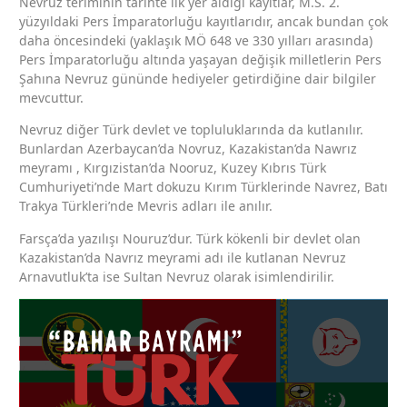
Nevruz teriminin tarihte ilk yer aldığı kayıtlar, M.S. 2.
yüzyıldaki Pers İmparatorluğu kayıtlarıdır, ancak bundan çok
daha öncesindeki (yaklaşık MÖ 648 ve 330 yılları arasında)
Pers İmparatorluğu altında yaşayan değişik milletlerin Pers
Şahına Nevruz gününde hediyeler getirdiğine dair bilgiler
mevcuttur.
Nevruz diğer Türk devlet ve topluluklarında da kutlanılır.
Bunlardan Azerbaycan’da Novruz, Kazakistan’da Nawrız
meyramı , Kırgızistan’da Nooruz, Kuzey Kıbrıs Türk
Cumhuriyeti’nde Mart dokuzu Kırım Türklerinde Navrez, Batı
Trakya Türkleri’nde Mevris adları ile anılır.
Farsça’da yazılışı Nouruz’dur. Türk kökenli bir devlet olan
Kazakistan’da Navrız meyrami adı ile kutlanan Nevruz
Arnavutluk’ta ise Sultan Nevruz olarak isimlendirilir.