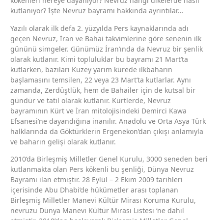
kökenleri nereye dayanıyor? Nevruz hangi ülkelerde nasıl
kutlanıyor? İşte Nevruz bayramı hakkında ayrıntılar…
Yazılı olarak ilk defa 2. yüzyılda Pers kaynaklarında adı
geçen Nevruz, İran ve Bahai takvimlerine göre senenin ilk
gününü simgeler. Günümüz İran’ında da Nevruz bir şenlik
olarak kutlanır. Kimi topluluklar bu bayramı 21 Mart’ta
kutlarken, bazıları Kuzey yarım kürede ilkbaharın
başlamasını temsilen, 22 veya 23 Mart’ta kutlarlar. Aynı
zamanda, Zerdüştlük, hem de Bahailer için de kutsal bir
gündür ve tatil olarak kutlanır. Kürtlerde, Nevruz
bayramının Kürt ve İran mitolojisindeki Demirci Kawa
Efsanesi’ne dayandığına inanılır. Anadolu ve Orta Asya Türk
halklarında da Göktürklerin Ergenekon’dan çıkışı anlamıyla
ve baharın gelişi olarak kutlanır.
2010’da Birleşmiş Milletler Genel Kurulu, 3000 seneden beri
kutlanmakta olan Pers kökenli bu şenliği, Dünya Nevruz
Bayramı ilan etmiştir. 28 Eylül – 2 Ekim 2009 tarihleri
içerisinde Abu Dhabi’de hükümetler arası toplanan
Birleşmiş Milletler Manevi Kültür Mirası Koruma Kurulu,
nevruzu Dünya Manevi Kültür Mirası Listesi ‘ne dahil