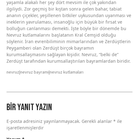
yaşamla alakalı her şey dört mevsim ile çok yakından
ilgiliydi. Zor geçmiş bir kıştan sonra gelen bahar, tabiat
ananın çiçekler, yeşillenen bitkiler uykusundan uyanması ve
ineklerin yavrulaması, insanoğlu için büyük bir fırsat ve
bolluğun canlanması demekti. İşte böyle bir dönemde bu
Nevruz kutlamalarını başlatanın Kral Cemşid olduğu
söylenir. İran evrenbiliminin mimarlarından ve Zerdüştlerin
Peygamberi olan Zerdüşt birçok bayramın
kurumsallaşmasını sağlayan kişidir. Nevruz, “belki de”
Zerdüşt tarafından kurumsallaştırılan bayramlardan biridir.
nevruz|nevruz bayramı|nevruz kutlamaları
Bir yanıt yazın
E-posta adresiniz yayınlanmayacak.
Gerekli alanlar
*
ile
işaretlenmişlerdir