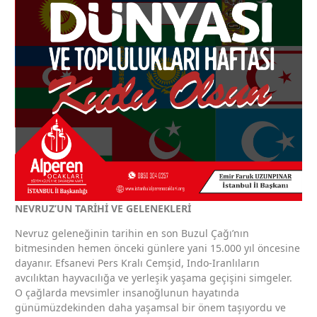
NEVRUZ’UN TARİHİ VE GELENEKLERİ
Nevruz geleneğinin tarihin en son Buzul Çağı’nın
bitmesinden hemen önceki günlere yani 15.000 yıl öncesine
dayanır. Efsanevi Pers Kralı Cemşid, Indo-Iranlıların
avcılıktan hayvacılığa ve yerleşik yaşama geçişini simgeler.
O çağlarda mevsimler insanoğlunun hayatında
günümüzdekinden daha yaşamsal bir önem taşıyordu ve