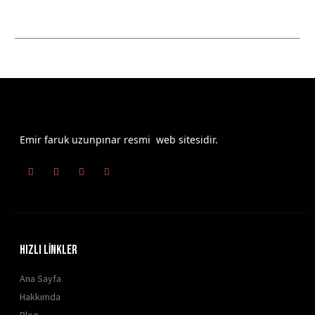
Emir faruk uzunpınar resmi web sitesidir.
HIZLI LİNKLER
Ana Sayfa
Hakkımda