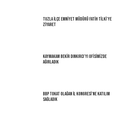
Tuzla İlçe Emniyet Müdürü Fatih Tilki’ye
Ziyaret
Kaymakam Bekir Dınkırcı’yı Ofisimizde
Ağırladık
BBP Tokat Olağan İl Kongresi’ne Katılım
Sağladık