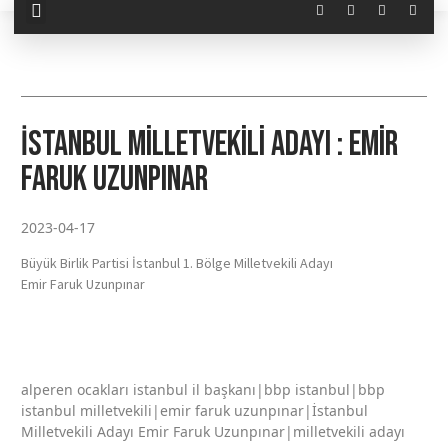
İstanbul Milletvekili Adayı : Emir
Faruk Uzunpınar
2023-04-17
Büyük Birlik Partisi İstanbul 1. Bölge Milletvekili Adayı
Emir Faruk Uzunpınar
alperen ocakları istanbul il başkanı|bbp istanbul|bbp
istanbul milletvekili|emir faruk uzunpınar|İstanbul
Milletvekili Adayı Emir Faruk Uzunpınar|milletvekili adayı