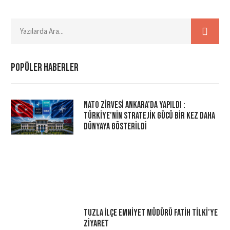
Popüler haberler
NATO Zirvesi Ankara’da Yapıldı :
Türkiye’nin Stratejik Gücü Bir Kez Daha
Dünyaya Gösterildi
Tuzla İlçe Emniyet Müdürü Fatih Tilki’ye
Ziyaret