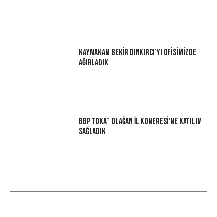
Kaymakam Bekir Dınkırcı’yı Ofisimizde
Ağırladık
BBP Tokat Olağan İl Kongresi’ne Katılım
Sağladık