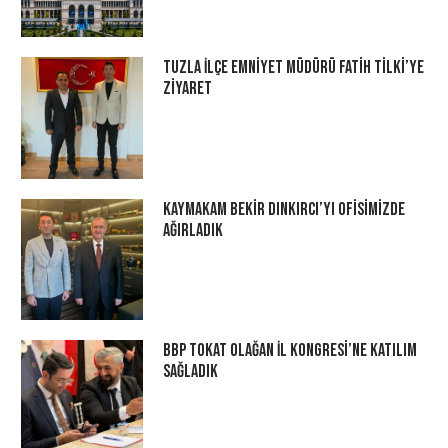
Tuzla İlçe Emniyet Müdürü Fatih Tilki’ye
Ziyaret
Kaymakam Bekir Dınkırcı’yı Ofisimizde
Ağırladık
BBP Tokat Olağan İl Kongresi’ne Katılım
Sağladık