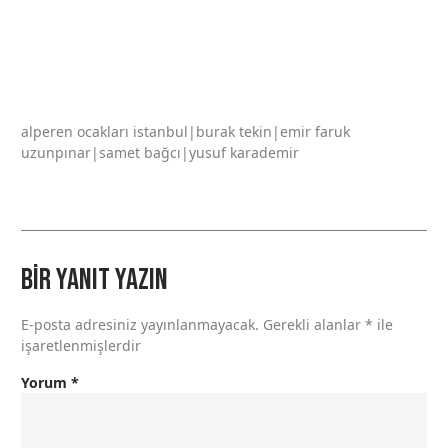
alperen ocakları istanbul|burak tekin|emir faruk
uzunpınar|samet bağcı|yusuf karademir
Bir yanıt yazın
E-posta adresiniz yayınlanmayacak.
Gerekli alanlar
*
ile
işaretlenmişlerdir
Yorum
*