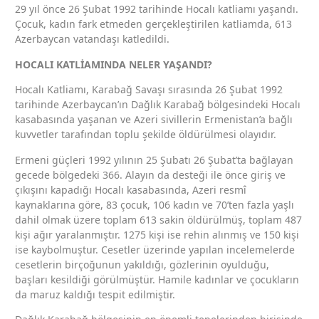
29 yıl önce 26 Şubat 1992 tarihinde Hocalı katliamı yaşandı.
Çocuk, kadın fark etmeden gerçekleştirilen katliamda, 613
Azerbaycan vatandaşı katledildi.
HOCALI KATLİAMINDA NELER YAŞANDI?
Hocalı Katliamı, Karabağ Savaşı sırasında 26 Şubat 1992
tarihinde Azerbaycan’ın Dağlık Karabağ bölgesindeki Hocalı
kasabasında yaşanan ve Azeri sivillerin Ermenistan’a bağlı
kuvvetler tarafından toplu şekilde öldürülmesi olayıdır.
Ermeni güçleri 1992 yılının 25 Şubatı 26 Şubat’ta bağlayan
gecede bölgedeki 366. Alayın da desteği ile önce giriş ve
çıkışını kapadığı Hocalı kasabasında, Azeri resmî
kaynaklarına göre, 83 çocuk, 106 kadın ve 70’ten fazla yaşlı
dahil olmak üzere toplam 613 sakin öldürülmüş, toplam 487
kişi ağır yaralanmıştır. 1275 kişi ise rehin alınmış ve 150 kişi
ise kaybolmuştur. Cesetler üzerinde yapılan incelemelerde
cesetlerin birçoğunun yakıldığı, gözlerinin oyulduğu,
başları kesildiği görülmüştür. Hamile kadınlar ve çocukların
da maruz kaldığı tespit edilmiştir.