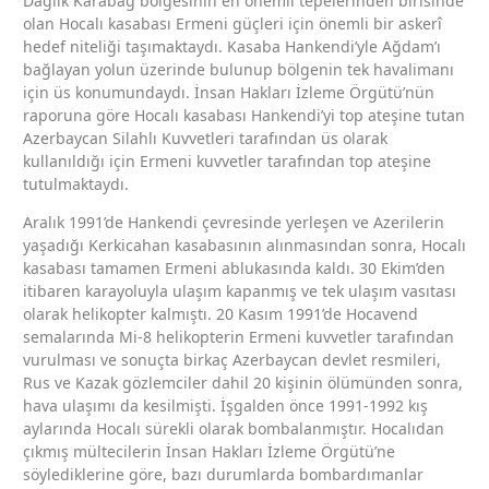
Dağlık Karabağ bölgesinin en önemli tepelerinden birisinde
olan Hocalı kasabası Ermeni güçleri için önemli bir askerî
hedef niteliği taşımaktaydı. Kasaba Hankendi’yle Ağdam’ı
bağlayan yolun üzerinde bulunup bölgenin tek havalimanı
için üs konumundaydı. İnsan Hakları İzleme Örgütü’nün
raporuna göre Hocalı kasabası Hankendi’yi top ateşine tutan
Azerbaycan Silahlı Kuvvetleri tarafından üs olarak
kullanıldığı için Ermeni kuvvetler tarafından top ateşine
tutulmaktaydı.
Aralık 1991’de Hankendi çevresinde yerleşen ve Azerilerin
yaşadığı Kerkicahan kasabasının alınmasından sonra, Hocalı
kasabası tamamen Ermeni ablukasında kaldı. 30 Ekim’den
itibaren karayoluyla ulaşım kapanmış ve tek ulaşım vasıtası
olarak helikopter kalmıştı. 20 Kasım 1991’de Hocavend
semalarında Mi-8 helikopterin Ermeni kuvvetler tarafından
vurulması ve sonuçta birkaç Azerbaycan devlet resmileri,
Rus ve Kazak gözlemciler dahil 20 kişinin ölümünden sonra,
hava ulaşımı da kesilmişti. İşgalden önce 1991-1992 kış
aylarında Hocalı sürekli olarak bombalanmıştır. Hocalıdan
çıkmış mültecilerin İnsan Hakları İzleme Örgütü’ne
söylediklerine göre, bazı durumlarda bombardımanlar