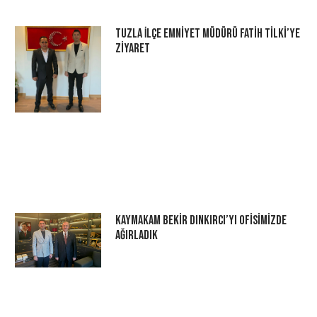
Tuzla İlçe Emniyet Müdürü Fatih Tilki’ye
Ziyaret
Kaymakam Bekir Dınkırcı’yı Ofisimizde
Ağırladık