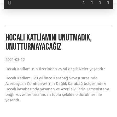
Hocalı Katliamını Unutmadık,
Unutturmayacağız
2021-03-12
Hocalı Katliamı’nın üzerinden 29 yıl geçti: Neler yaşandı?
Hocalı Katliamı, 29 yıl önce Karabağ Savaşı sırasında
Azerbaycan Cumhuriyeti’nin Dağlık Karabağ bölgesindeki
Hocalı kasabasında yaşanan ve Azeri sivillerin Ermenistan’a
bağlı kuvvetler tarafından toplu şekilde öldürülmesi ile
yaşandı.