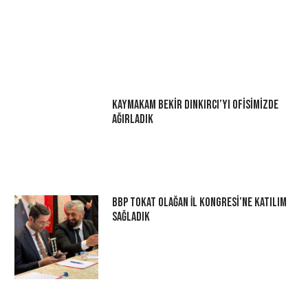
Kaymakam Bekir Dınkırcı’yı Ofisimizde
Ağırladık
BBP Tokat Olağan İl Kongresi’ne Katılım
Sağladık