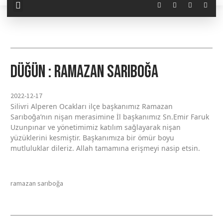
DÜĞÜN : Ramazan Sarıboğa
2022-12-17
Silivri Alperen Ocakları ilçe başkanımız Ramazan
Sarıboğa’nın nişan merasimine İl başkanımız Sn.Emir Faruk
Uzunpınar ve yönetimimiz katılım sağlayarak nişan
yüzüklerini kesmiştir. Başkanımıza bir ömür boyu
mutluluklar dileriz. Allah tamamına erişmeyi nasip etsin.
ramazan sarıboğa