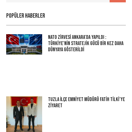
Popüler haberler
NATO Zirvesi Ankara’da Yapıldı :
Türkiye’nin Stratejik Gücü Bir Kez Daha
Dünyaya Gösterildi
Tuzla İlçe Emniyet Müdürü Fatih Tilki’ye
Ziyaret