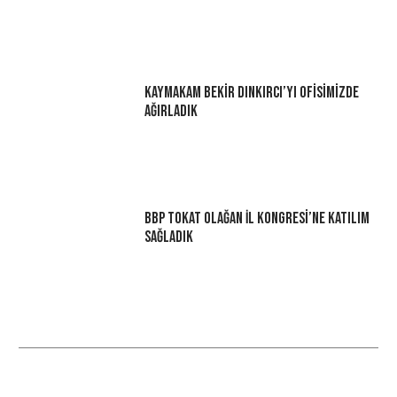
Kaymakam Bekir Dınkırcı’yı Ofisimizde
Ağırladık
BBP Tokat Olağan İl Kongresi’ne Katılım
Sağladık