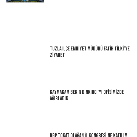
Tuzla İlçe Emniyet Müdürü Fatih Tilki’ye
Ziyaret
Kaymakam Bekir Dınkırcı’yı Ofisimizde
Ağırladık
BBP Tokat Olağan İl Kongresi’ne Katılım