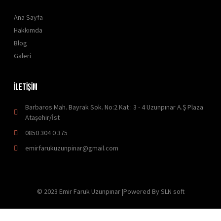
Ana Sayfa
Hakkımda
Blog
Galeri
İLETİŞİM
Barbaros Mah. Bayrak Sok. No:2 Kat : 3 - 4 Uzunpınar A.Ş Plaza
Ataşehir/İst
0850 304 0 375
emirfarukuzunpinar@gmail.com
© 2023 Emir Faruk Uzunpınar |Powered By SLN soft