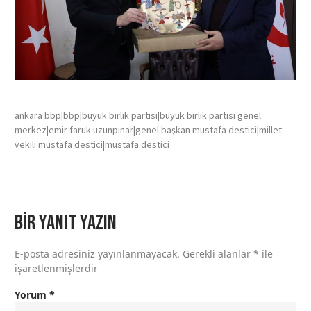
ankara bbp|bbp|büyük birlik partisi|büyük birlik partisi genel
merkez|emir faruk uzunpınar|genel başkan mustafa destici|millet
vekili mustafa destici|mustafa destici
Bir yanıt yazın
E-posta adresiniz yayınlanmayacak.
Gerekli alanlar
*
ile
işaretlenmişlerdir
Yorum
*