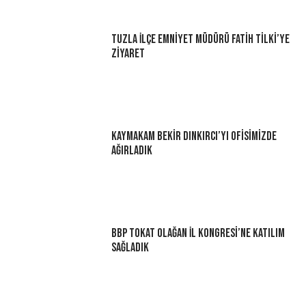
Tuzla İlçe Emniyet Müdürü Fatih Tilki’ye
Ziyaret
Kaymakam Bekir Dınkırcı’yı Ofisimizde
Ağırladık
BBP Tokat Olağan İl Kongresi’ne Katılım
Sağladık