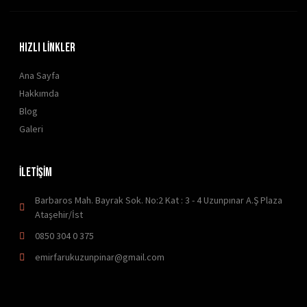
HIZLI LİNKLER
Ana Sayfa
Hakkımda
Blog
Galeri
İLETİŞİM
Barbaros Mah. Bayrak Sok. No:2 Kat : 3 - 4 Uzunpınar A.Ş Plaza
Ataşehir/İst
0850 304 0 375
emirfarukuzunpinar@gmail.com