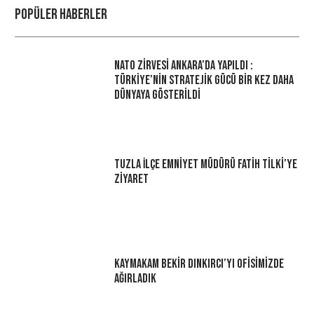
Popüler haberler
NATO Zirvesi Ankara’da Yapıldı :
Türkiye’nin Stratejik Gücü Bir Kez Daha
Dünyaya Gösterildi
Tuzla İlçe Emniyet Müdürü Fatih Tilki’ye
Ziyaret
Kaymakam Bekir Dınkırcı’yı Ofisimizde
Ağırladık