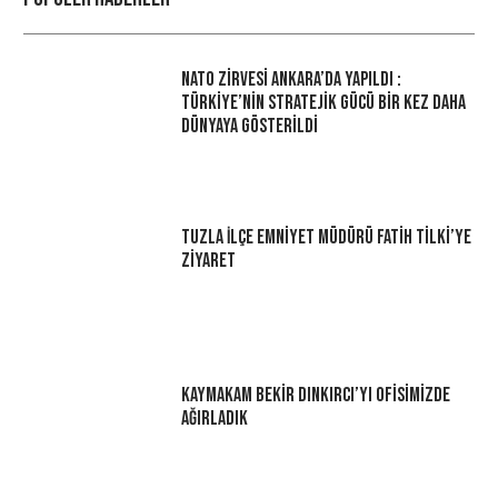
NATO Zirvesi Ankara’da Yapıldı :
Türkiye’nin Stratejik Gücü Bir Kez Daha
Dünyaya Gösterildi
Tuzla İlçe Emniyet Müdürü Fatih Tilki’ye
Ziyaret
Kaymakam Bekir Dınkırcı’yı Ofisimizde
Ağırladık