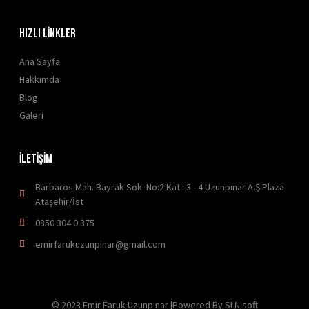
HIZLI LİNKLER
Ana Sayfa
Hakkımda
Blog
Galeri
İLETİŞİM
Barbaros Mah. Bayrak Sok. No:2 Kat : 3 - 4 Uzunpınar A.Ş Plaza
Ataşehir/İst
0850 304 0 375
emirfarukuzunpinar@gmail.com
© 2023 Emir Faruk Uzunpınar |Powered By SLN soft