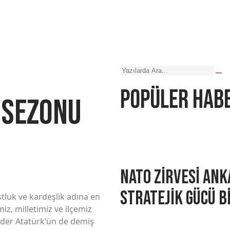
Popüler hab
 Sezonu
NATO Zirvesi Ank
Stratejik Gücü B
tluk ve kardeşlik adına en
z, milletimiz ve ilçemiz
önder Atatürk’ün de demiş