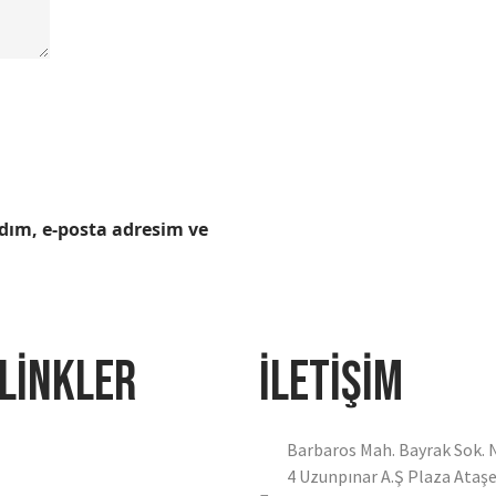
dım, e-posta adresim ve
 LİNKLER
İLETİŞİM
Barbaros Mah. Bayrak Sok. No
4 Uzunpınar A.Ş Plaza Ataşe