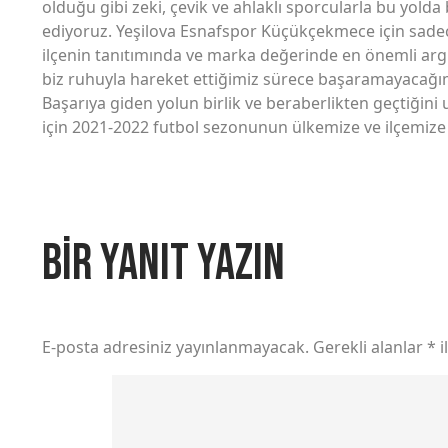
olduğu gibi zeki, çevik ve ahlaklı sporcularla bu yold
ediyoruz. Yeşilova Esnafspor Küçükçekmece için sadec
ilçenin tanıtımında ve marka değerinde en önemli argü
biz ruhuyla hareket ettiğimiz sürece başaramayacağımı
Başarıya giden yolun birlik ve beraberlikten geçtiğin
için 2021-2022 futbol sezonunun ülkemize ve ilçemize 
Bir yanıt yazın
E-posta adresiniz yayınlanmayacak.
Gerekli alanlar
*
i