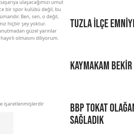
a başarıya ulaşacağımızı umut
e bir spor kulübü değil, bu
mandır. Ben, sen, o değil,
Tuzla İlçe Emniy
z hiçbir şey yoktur.
i unutmadan güzel yarınlar
hayırlı olmasını diliyorum.
Kaymakam Bekir D
le işaretlenmişlerdir
BBP Tokat Olağan
Sağladık