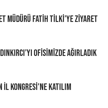
et Müdürü Fatih Tilki’ye Ziyaret
ınkırcı’yı Ofisimizde Ağırladık
 İl Kongresi’ne Katılım