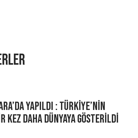
erler
ara’da Yapıldı : Türkiye’nin
ir Kez Daha Dünyaya Gösterildi