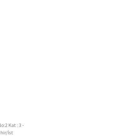
:2 Kat : 3 -
hir/İst