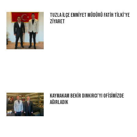
Tuzla İlçe Emniyet Müdürü Fatih Tilki’ye
Ziyaret
Kaymakam Bekir Dınkırcı’yı Ofisimizde
Ağırladık