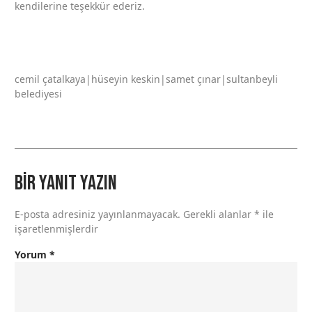
kendilerine teşekkür ederiz.
cemil çatalkaya|hüseyin keskin|samet çınar|sultanbeyli
belediyesi
Bir yanıt yazın
E-posta adresiniz yayınlanmayacak.
Gerekli alanlar
*
ile
işaretlenmişlerdir
Yorum
*