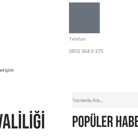
Telefon
0850 304 0 375
letişim
aliliği
Popüler hab