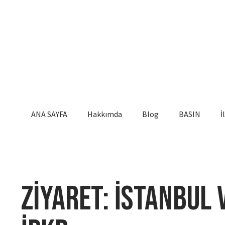
ANA SAYFA
Hakkımda
Blog
BASIN
İ
Ziyaret: İstanbul V