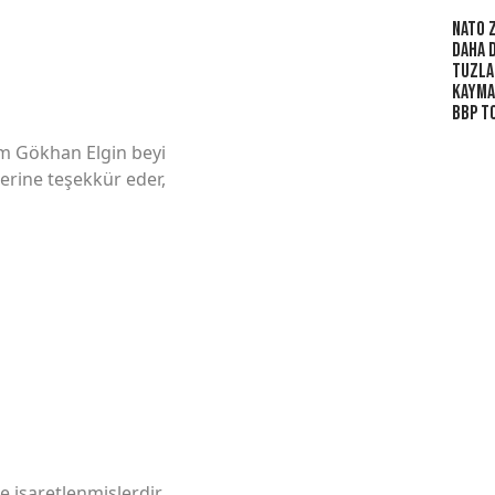
NATO Z
Daha 
Tuzla
Kaymak
BBP To
zım Gökhan Elgin beyi
lerine teşekkür eder,
le işaretlenmişlerdir