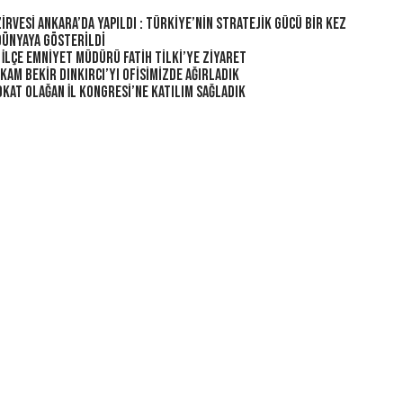
irvesi Ankara’da Yapıldı : Türkiye’nin Stratejik Gücü Bir Kez
Dünyaya Gösterildi
 İlçe Emniyet Müdürü Fatih Tilki’ye Ziyaret
am Bekir Dınkırcı’yı Ofisimizde Ağırladık
kat Olağan İl Kongresi’ne Katılım Sağladık