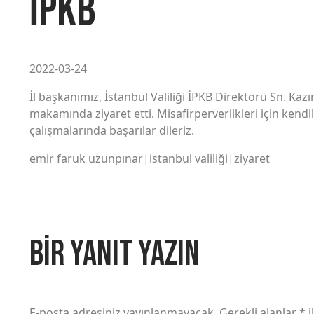
İPKB
2022-03-24
İl başkanımız, İstanbul Valiliği İPKB Direktörü Sn. Ka
makamında ziyaret etti. Misafirperverlikleri için kendi
çalışmalarında başarılar dileriz.
emir faruk uzunpınar|istanbul valiliği|ziyaret
Bir yanıt yazın
E-posta adresiniz yayınlanmayacak.
Gerekli alanlar
*
i