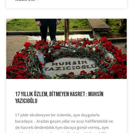
17 Yıllık Özlem, Bitmeyen Hasret : Muhsin
Yazıcıoğlu
17 yıldır eksilmeyen bir özlemle, aynı duygularla
buradayız…Aradan geçen yıllar ne acıyı hafifletebildi ne
de hasreti dindirebildi.Aynı davaya gönül vermiş, aynı