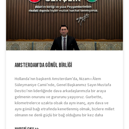
Amsterdam’da Gönül Birliği
Hollanda’nın başkenti Amsterdam’da, Nizam-ı Âlem
Süleymaniye Camii’nde, Genel Başkanımız Sayın Mustafa
Destici’nin liderliğinde dava arkadaşlarımızla bir araya
gelmenin onurunu ve gururunu yaşıyoruz. Gurbette,
kilometrelerce uzakta olsak da aynı inanç, aynı dava ve
aynı gönül bağı etrafında kenetlenmiş olmak, bizlere millet
olmanın ne denli güçlü bir bağ olduğunu bir kez daha
HABERI OKU >>