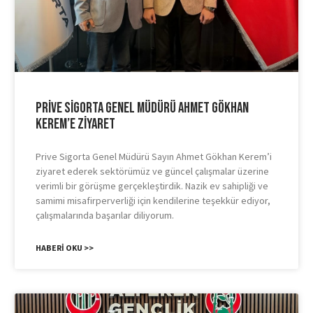
Prive Sigorta Genel Müdürü Ahmet Gökhan
Kerem’e Ziyaret
Prive Sigorta Genel Müdürü Sayın Ahmet Gökhan Kerem’i
ziyaret ederek sektörümüz ve güncel çalışmalar üzerine
verimli bir görüşme gerçekleştirdik. Nazik ev sahipliği ve
samimi misafirperverliği için kendilerine teşekkür ediyor,
çalışmalarında başarılar diliyorum.
HABERI OKU >>