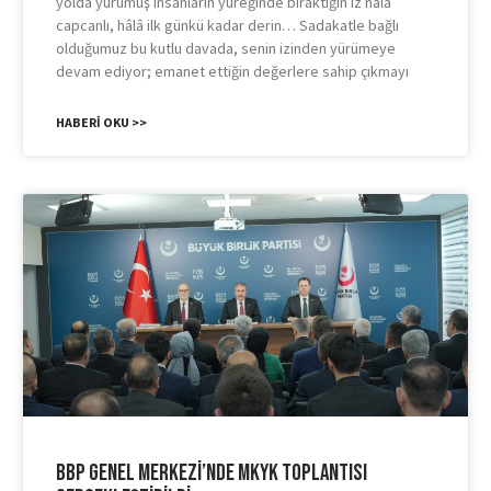
yolda yürümüş insanların yüreğinde bıraktığın iz hâlâ
capcanlı, hâlâ ilk günkü kadar derin… Sadakatle bağlı
olduğumuz bu kutlu davada, senin izinden yürümeye
devam ediyor; emanet ettiğin değerlere sahip çıkmayı
HABERI OKU >>
BBP Genel Merkezi’nde MKYK Toplantısı