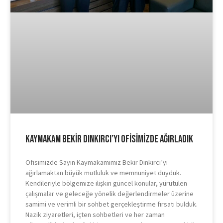
Kaymakam Bekir Dınkırcı’yı Ofisimizde Ağırladık
Ofisimizde Sayın Kaymakamımız Bekir Dınkırcı’yı
ağırlamaktan büyük mutluluk ve memnuniyet duyduk.
Kendileriyle bölgemize ilişkin güncel konular, yürütülen
çalışmalar ve geleceğe yönelik değerlendirmeler üzerine
samimi ve verimli bir sohbet gerçekleştirme fırsatı bulduk.
Nazik ziyaretleri, içten sohbetleri ve her zaman