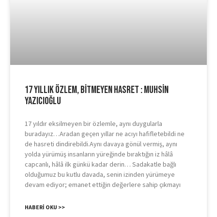
17 Yıllık Özlem, Bitmeyen Hasret : Muhsin
Yazıcıoğlu
17 yıldır eksilmeyen bir özlemle, aynı duygularla
buradayız…Aradan geçen yıllar ne acıyı hafifletebildi ne
de hasreti dindirebildi.Aynı davaya gönül vermiş, aynı
yolda yürümüş insanların yüreğinde bıraktığın iz hâlâ
capcanlı, hâlâ ilk günkü kadar derin… Sadakatle bağlı
olduğumuz bu kutlu davada, senin izinden yürümeye
devam ediyor; emanet ettiğin değerlere sahip çıkmayı
HABERI OKU >>