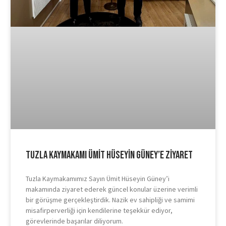
Tuzla Kaymakamı Ümit Hüseyin Güney’e Ziyaret
Tuzla Kaymakamımız Sayın Ümit Hüseyin Güney’i
makamında ziyaret ederek güncel konular üzerine verimli
bir görüşme gerçekleştirdik. Nazik ev sahipliği ve samimi
misafirperverliği için kendilerine teşekkür ediyor,
görevlerinde başarılar diliyorum.