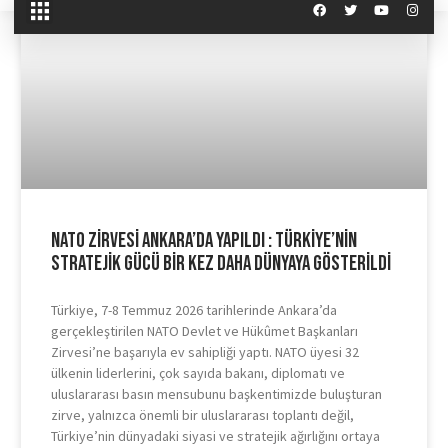
NATO Zirvesi Ankara’da Yapıldı : Türkiye’nin
Stratejik Gücü Bir Kez Daha Dünyaya Gösterildi
Türkiye, 7-8 Temmuz 2026 tarihlerinde Ankara’da
gerçekleştirilen NATO Devlet ve Hükûmet Başkanları
Zirvesi’ne başarıyla ev sahipliği yaptı. NATO üyesi 32
ülkenin liderlerini, çok sayıda bakanı, diplomatı ve
uluslararası basın mensubunu başkentimizde buluşturan
zirve, yalnızca önemli bir uluslararası toplantı değil,
Türkiye’nin dünyadaki siyasi ve stratejik ağırlığını ortaya