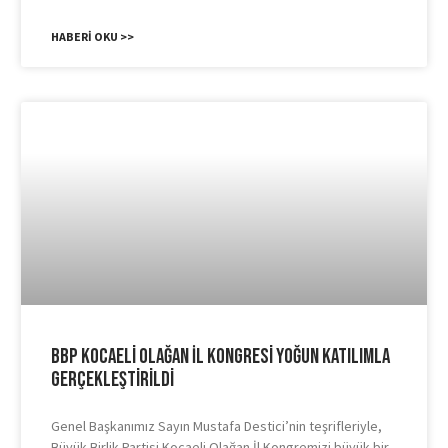
HABERI OKU >>
BBP Kocaeli Olağan İl Kongresi Yoğun Katılımla
Gerçekleştirildi
Genel Başkanımız Sayın Mustafa Destici’nin teşrifleriyle,
Büyük Birlik Partisi Kocaeli Olağan İl Kongremizi büyük bir