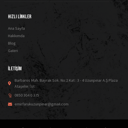
HIZLI LİNKLER
Ana Sayfa
Hakkımda
Blog
Galeri
İLETİŞİM
Barbaros Mah. Bayrak Sok. No:2 Kat : 3 - 4 Uzunpınar A.Ş Plaza
Ataşehir/İst
0850 304 0 375
emirfarukuzunpinar@gmail.com