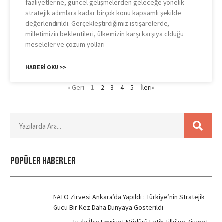
faaliyetlerine, güncel gelişmelerden geleceğe yönelik
stratejik adımlara kadar birçok konu kapsamlı şekilde
değerlendirildi. Gerçekleştirdiğimiz istişarelerde,
milletimizin beklentileri, ülkemizin karşı karşıya olduğu
meseleler ve çözüm yolları
HABERI OKU >>
« Geri
1
2
3
4
5
İleri»
POPÜLER HABERLER
NATO Zirvesi Ankara’da Yapıldı : Türkiye’nin Stratejik
Gücü Bir Kez Daha Dünyaya Gösterildi
Tuzla İlçe Emniyet Müdürü Fatih Tilki'ye Ziyaret