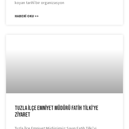
koyan tarihî bir organizasyon
HABERI OKU >>
Tuzla İlçe Emniyet Müdürü Fatih Tilki’ye
Ziyaret
Tuzla İlçe Emniyet Müdürümüz Sayın Fatih Tilki’yi