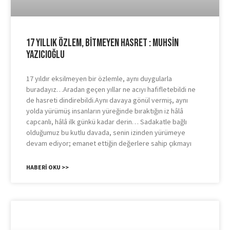
17 Yıllık Özlem, Bitmeyen Hasret : Muhsin
Yazıcıoğlu
17 yıldır eksilmeyen bir özlemle, aynı duygularla
buradayız…Aradan geçen yıllar ne acıyı hafifletebildi ne
de hasreti dindirebildi.Aynı davaya gönül vermiş, aynı
yolda yürümüş insanların yüreğinde bıraktığın iz hâlâ
capcanlı, hâlâ ilk günkü kadar derin… Sadakatle bağlı
olduğumuz bu kutlu davada, senin izinden yürümeye
devam ediyor; emanet ettiğin değerlere sahip çıkmayı
HABERI OKU >>