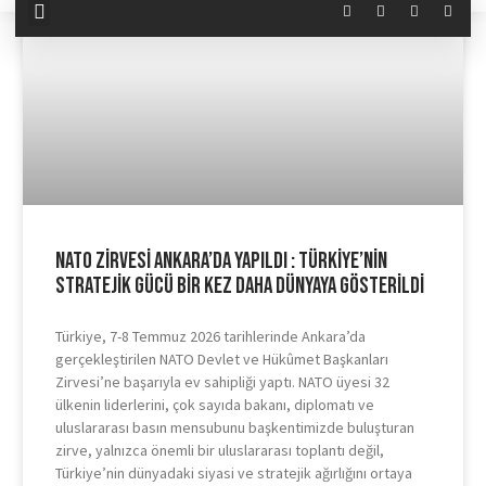
NATO Zirvesi Ankara’da Yapıldı : Türkiye’nin
Stratejik Gücü Bir Kez Daha Dünyaya Gösterildi
Türkiye, 7-8 Temmuz 2026 tarihlerinde Ankara’da
gerçekleştirilen NATO Devlet ve Hükûmet Başkanları
Zirvesi’ne başarıyla ev sahipliği yaptı. NATO üyesi 32
ülkenin liderlerini, çok sayıda bakanı, diplomatı ve
uluslararası basın mensubunu başkentimizde buluşturan
zirve, yalnızca önemli bir uluslararası toplantı değil,
Türkiye’nin dünyadaki siyasi ve stratejik ağırlığını ortaya