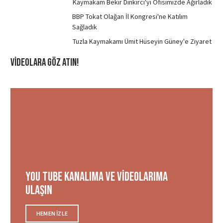
Kaymakam Bekir Dınkırcı'yı Ofisimizde Ağırladık
BBP Tokat Olağan İl Kongresi'ne Katılım
Sağladık
Tuzla Kaymakamı Ümit Hüseyin Güney'e Ziyaret
Videolara Göz ATIN!
You tube Kanalıma ve videolarıma
ulaşın
HEMEN IZLE