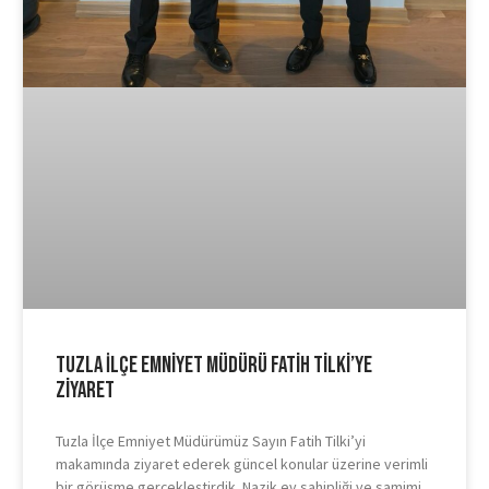
Tuzla İlçe Emniyet Müdürü Fatih Tilki’ye
Ziyaret
Tuzla İlçe Emniyet Müdürümüz Sayın Fatih Tilki’yi
makamında ziyaret ederek güncel konular üzerine verimli
bir görüşme gerçekleştirdik. Nazik ev sahipliği ve samimi