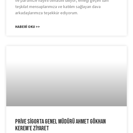
ve partimize hayırlı olmasını diliyor; emeği geçen tüm
teşkilat mensuplarımıza ve katılım sağlayan dava
arkadaşlarımıza teşekkür ediyorum.
HABERI OKU >>
Prive Sigorta Genel Müdürü Ahmet Gökhan
Kerem’e Ziyaret