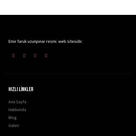
Emir faruk uzunpınar resmi web sitesidir.
HIZLI LİNKLER
Ana Sayfa
Hakkımda
Blog
Galeri