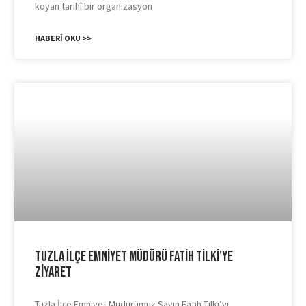
koyan tarihî bir organizasyon
HABERI OKU >>
Tuzla İlçe Emniyet Müdürü Fatih Tilki’ye
Ziyaret
Tuzla İlçe Emniyet Müdürümüz Sayın Fatih Tilki’yi