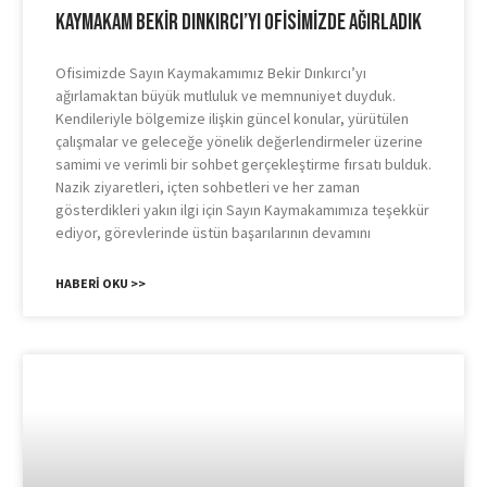
Kaymakam Bekir Dınkırcı’yı Ofisimizde Ağırladık
Ofisimizde Sayın Kaymakamımız Bekir Dınkırcı’yı
ağırlamaktan büyük mutluluk ve memnuniyet duyduk.
Kendileriyle bölgemize ilişkin güncel konular, yürütülen
çalışmalar ve geleceğe yönelik değerlendirmeler üzerine
samimi ve verimli bir sohbet gerçekleştirme fırsatı bulduk.
Nazik ziyaretleri, içten sohbetleri ve her zaman
gösterdikleri yakın ilgi için Sayın Kaymakamımıza teşekkür
ediyor, görevlerinde üstün başarılarının devamını
HABERI OKU >>