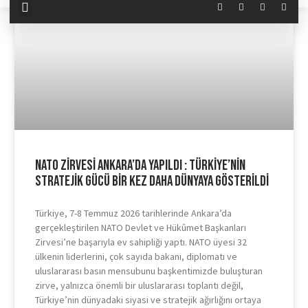
NATO Zirvesi Ankara’da Yapıldı : Türkiye’nin
Stratejik Gücü Bir Kez Daha Dünyaya Gösterildi
Türkiye, 7-8 Temmuz 2026 tarihlerinde Ankara’da
gerçekleştirilen NATO Devlet ve Hükûmet Başkanları
Zirvesi’ne başarıyla ev sahipliği yaptı. NATO üyesi 32
ülkenin liderlerini, çok sayıda bakanı, diplomatı ve
uluslararası basın mensubunu başkentimizde buluşturan
zirve, yalnızca önemli bir uluslararası toplantı değil,
Türkiye’nin dünyadaki siyasi ve stratejik ağırlığını ortaya