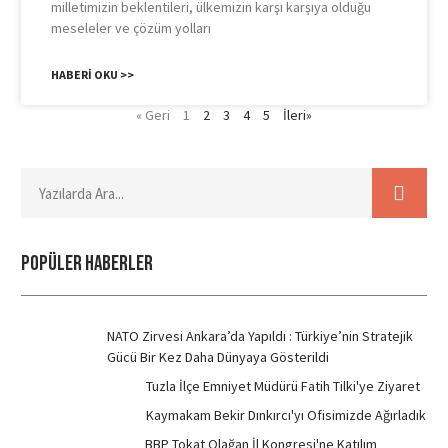
milletimizin beklentileri, ülkemizin karşı karşıya olduğu
meseleler ve çözüm yolları
HABERI OKU >>
« Geri
1
2
3
4
5
İleri»
POPÜLER HABERLER
NATO Zirvesi Ankara’da Yapıldı : Türkiye’nin Stratejik
Gücü Bir Kez Daha Dünyaya Gösterildi
Tuzla İlçe Emniyet Müdürü Fatih Tilki'ye Ziyaret
Kaymakam Bekir Dınkırcı'yı Ofisimizde Ağırladık
BBP Tokat Olağan İl Kongresi'ne Katılım