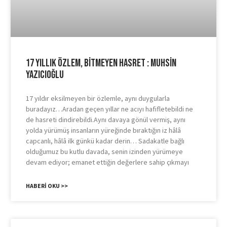
17 Yıllık Özlem, Bitmeyen Hasret : Muhsin
Yazıcıoğlu
17 yıldır eksilmeyen bir özlemle, aynı duygularla
buradayız…Aradan geçen yıllar ne acıyı hafifletebildi ne
de hasreti dindirebildi.Aynı davaya gönül vermiş, aynı
yolda yürümüş insanların yüreğinde bıraktığın iz hâlâ
capcanlı, hâlâ ilk günkü kadar derin… Sadakatle bağlı
olduğumuz bu kutlu davada, senin izinden yürümeye
devam ediyor; emanet ettiğin değerlere sahip çıkmayı
HABERI OKU >>