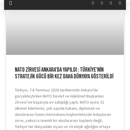
NATO Zirvesi Ankara’da Yapıldı : Türkiye’nin
Stratejik Gücü Bir Kez Daha Dünyaya Gösterildi
Türkiye, 7-8 Temmuz 2026 tarihlerinde Ankara’da
gerçekleştirilen NATO Devlet ve Hükûmet Başkanları
Zirvesi’ne başarıyla ev sahipliği yaptı. NATO üyesi 32
ülkenin liderlerini, çok sayıda bakanı, diplomatı ve
uluslararası basın mensubunu başkentimizde buluşturan
zirve, yalnızca önemli bir uluslararası toplantı değil,
Türkiye’nin dünyadaki siyasi ve stratejik ağırlığını ortaya