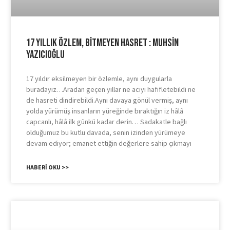
17 Yıllık Özlem, Bitmeyen Hasret : Muhsin
Yazıcıoğlu
17 yıldır eksilmeyen bir özlemle, aynı duygularla
buradayız…Aradan geçen yıllar ne acıyı hafifletebildi ne
de hasreti dindirebildi.Aynı davaya gönül vermiş, aynı
yolda yürümüş insanların yüreğinde bıraktığın iz hâlâ
capcanlı, hâlâ ilk günkü kadar derin… Sadakatle bağlı
olduğumuz bu kutlu davada, senin izinden yürümeye
devam ediyor; emanet ettiğin değerlere sahip çıkmayı
HABERI OKU >>