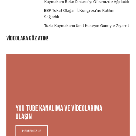
Kaymakam Bekir Dınkırcı'yı Ofisimizde Ağırladık
BBP Tokat Olağan İl Kongresi'ne Katılım
Sağladık
Tuzla Kaymakamı Ümit Hüseyin Güney'e Ziyaret
Videolara Göz ATIN!
You tube Kanalıma ve videolarıma
ulaşın
HEMEN IZLE