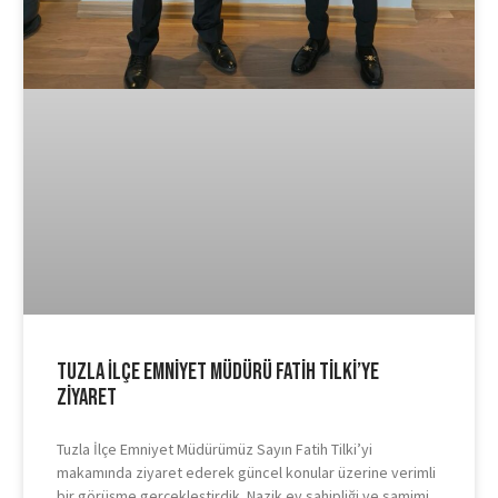
Tuzla İlçe Emniyet Müdürü Fatih Tilki’ye
Ziyaret
Tuzla İlçe Emniyet Müdürümüz Sayın Fatih Tilki’yi
makamında ziyaret ederek güncel konular üzerine verimli
bir görüşme gerçekleştirdik. Nazik ev sahipliği ve samimi