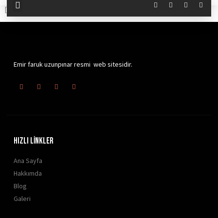
[woocommerce_cart]
Emir faruk uzunpınar resmi web sitesidir.
HIZLI LİNKLER
Ana Sayfa
Hakkımda
Blog
Galeri