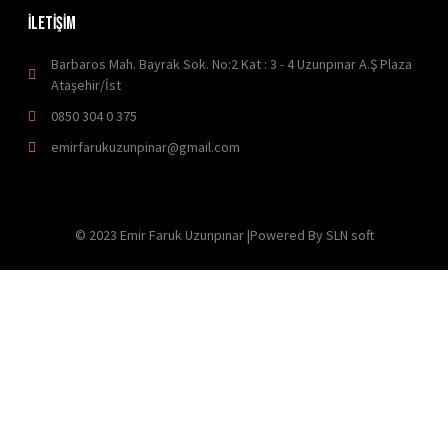
İLETİŞİM
Barbaros Mah. Bayrak Sok. No:2 Kat : 3 - 4 Uzunpınar A.Ş Plaza
Ataşehir/İst
0850 304 0 375
emirfarukuzunpinar@gmail.com
© 2023 Emir Faruk Uzunpınar |Powered By SLN soft