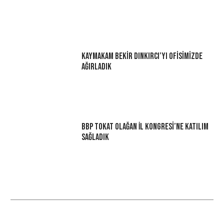
Kaymakam Bekir Dınkırcı’yı Ofisimizde
Ağırladık
BBP Tokat Olağan İl Kongresi’ne Katılım
Sağladık