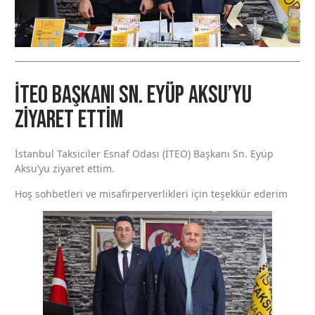
İTEO Başkanı Sn. Eyüp Aksu’yu
ziyaret ettim
İstanbul Taksiciler Esnaf Odası (İTEO) Başkanı Sn. Eyüp
Aksu’yu ziyaret ettim.
Hoş sohbetleri ve misafirperverlikleri için teşekkür ederim