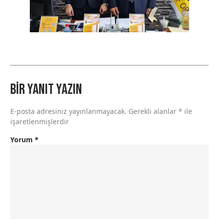
Bir yanıt yazın
E-posta adresiniz yayınlanmayacak.
Gerekli alanlar
*
ile
işaretlenmişlerdir
Yorum
*