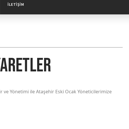
İLETIŞIM
yaretler
 ve Yönetimi ile Ataşehir Eski Ocak Yöneticilerimize