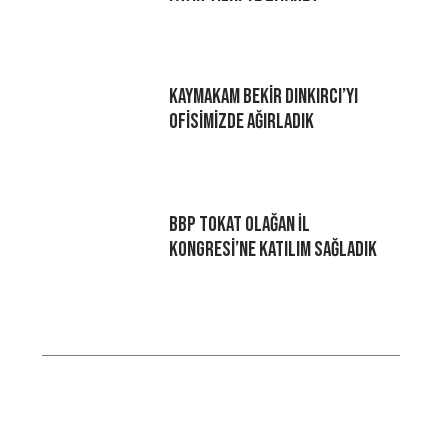
Kaymakam Bekir Dınkırcı’yı
Ofisimizde Ağırladık
BBP Tokat Olağan İl
Kongresi’ne Katılım Sağladık