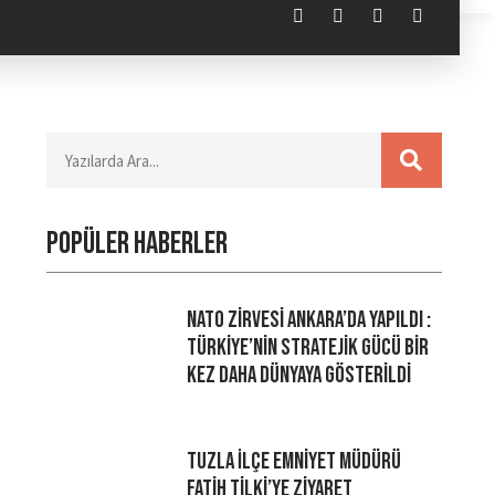
Popüler haberler
NATO Zirvesi Ankara’da Yapıldı :
Türkiye’nin Stratejik Gücü Bir
Kez Daha Dünyaya Gösterildi
Tuzla İlçe Emniyet Müdürü
Fatih Tilki’ye Ziyaret