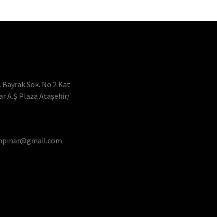
 Bayrak Sok. No:2 Kat
nar A.Ş Plaza Ataşehir/
5
npinar@gmail.com