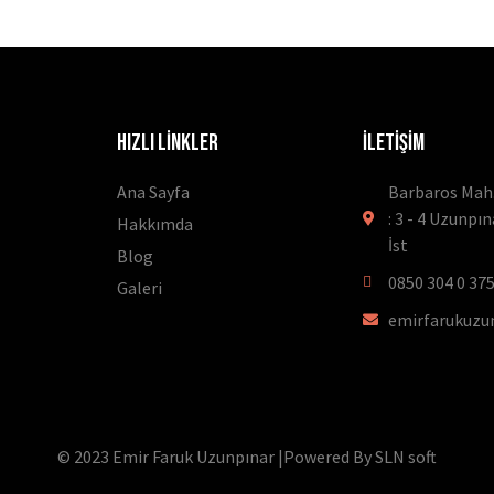
HIZLI LİNKLER
İLETİŞİM
Ana Sayfa
Barbaros Mah.
: 3 - 4 Uzunpı
Hakkımda
İst
Blog
0850 304 0 37
Galeri
emirfarukuzu
© 2023 Emir Faruk Uzunpınar |Powered By SLN soft