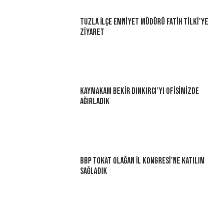
Tuzla İlçe Emniyet Müdürü Fatih Tilki’ye
Ziyaret
Kaymakam Bekir Dınkırcı’yı Ofisimizde
Ağırladık
BBP Tokat Olağan İl Kongresi’ne Katılım
Sağladık