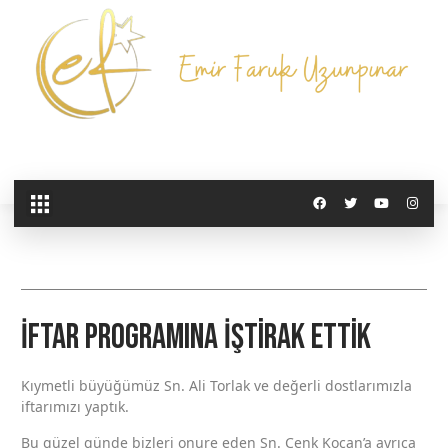
İftar Programına İştirak Ettik
Kıymetli büyüğümüz Sn. Ali Torlak ve değerli dostlarımızla
iftarımızı yaptık.
Bu güzel günde bizleri onure eden Sn. Cenk Kocan’a ayrıca