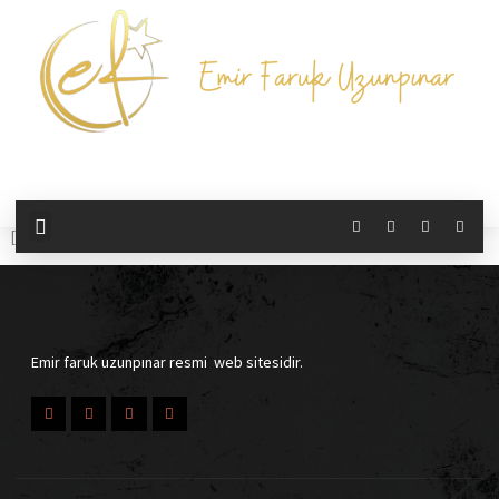
Donation History
[donation_history]
Emir faruk uzunpınar resmi web sitesidir.