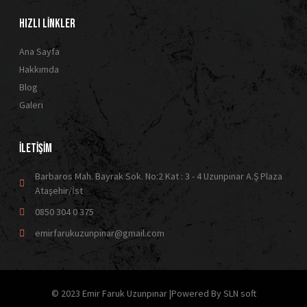
HIZLI LİNKLER
Ana Sayfa
Hakkımda
Blog
Galeri
İLETİŞİM
Barbaros Mah. Bayrak Sok. No:2 Kat : 3 - 4 Uzunpınar A.Ş Plaza
Ataşehir/İst
0850 304 0 375
emirfarukuzunpinar@gmail.com
© 2023 Emir Faruk Uzunpınar |Powered By SLN soft