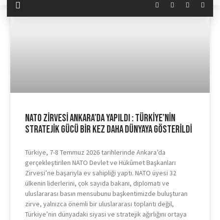
NATO Zirvesi Ankara’da Yapıldı : Türkiye’nin
Stratejik Gücü Bir Kez Daha Dünyaya Gösterildi
Türkiye, 7-8 Temmuz 2026 tarihlerinde Ankara’da
gerçekleştirilen NATO Devlet ve Hükûmet Başkanları
Zirvesi’ne başarıyla ev sahipliği yaptı. NATO üyesi 32
ülkenin liderlerini, çok sayıda bakanı, diplomatı ve
uluslararası basın mensubunu başkentimizde buluşturan
zirve, yalnızca önemli bir uluslararası toplantı değil,
Türkiye’nin dünyadaki siyasi ve stratejik ağırlığını ortaya