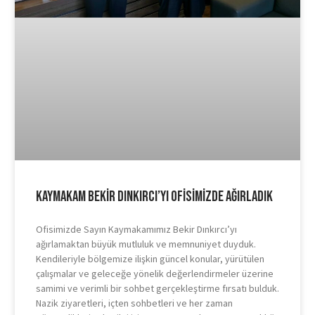
Kaymakam Bekir Dınkırcı’yı Ofisimizde Ağırladık
Ofisimizde Sayın Kaymakamımız Bekir Dınkırcı’yı
ağırlamaktan büyük mutluluk ve memnuniyet duyduk.
Kendileriyle bölgemize ilişkin güncel konular, yürütülen
çalışmalar ve geleceğe yönelik değerlendirmeler üzerine
samimi ve verimli bir sohbet gerçekleştirme fırsatı bulduk.
Nazik ziyaretleri, içten sohbetleri ve her zaman