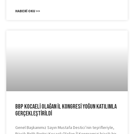
HABERI OKU >>
BBP Kocaeli Olağan İl Kongresi Yoğun Katılımla
Gerçekleştirildi
Genel Başkanımız Sayın Mustafa Destici’nin teşrifleriyle,
Büyük Birlik Partisi Kocaeli Olağan İl Kongremizi büyük bir