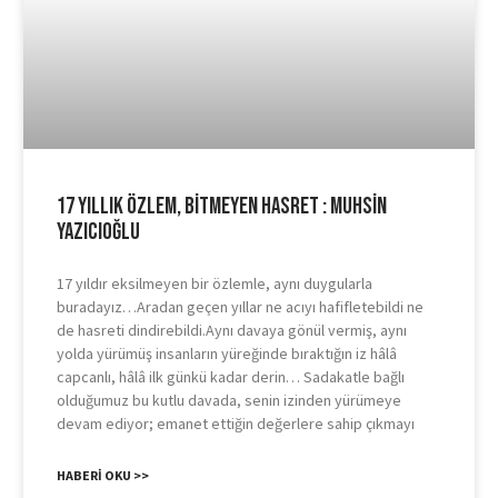
17 Yıllık Özlem, Bitmeyen Hasret : Muhsin
Yazıcıoğlu
17 yıldır eksilmeyen bir özlemle, aynı duygularla
buradayız…Aradan geçen yıllar ne acıyı hafifletebildi ne
de hasreti dindirebildi.Aynı davaya gönül vermiş, aynı
yolda yürümüş insanların yüreğinde bıraktığın iz hâlâ
capcanlı, hâlâ ilk günkü kadar derin… Sadakatle bağlı
olduğumuz bu kutlu davada, senin izinden yürümeye
devam ediyor; emanet ettiğin değerlere sahip çıkmayı
HABERI OKU >>