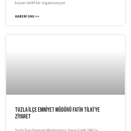
koyan tarihî bir organizasyon
HABERI OKU >>
Tuzla İlçe Emniyet Müdürü Fatih Tilki’ye
Ziyaret
Tuzla İlçe Emniyet Müdürümüz Sayın Fatih Tilki’yi