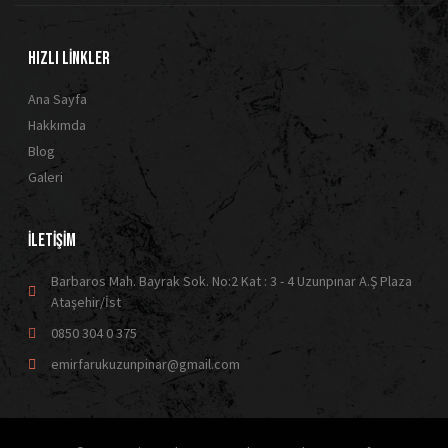
HIZLI LİNKLER
Ana Sayfa
Hakkımda
Blog
Galeri
İLETİŞİM
Barbaros Mah. Bayrak Sok. No:2 Kat : 3 - 4 Uzunpınar A.Ş Plaza
Ataşehir/İst
0850 304 0 375
emirfarukuzunpinar@gmail.com