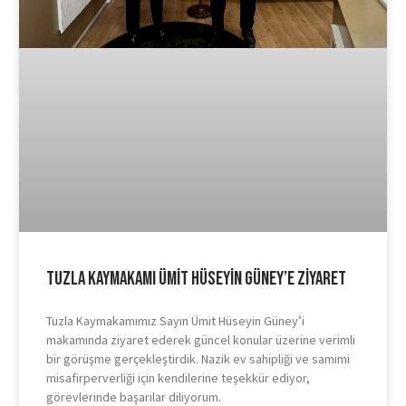
Tuzla Kaymakamı Ümit Hüseyin Güney’e Ziyaret
Tuzla Kaymakamımız Sayın Ümit Hüseyin Güney’i
makamında ziyaret ederek güncel konular üzerine verimli
bir görüşme gerçekleştirdik. Nazik ev sahipliği ve samimi
misafirperverliği için kendilerine teşekkür ediyor,
görevlerinde başarılar diliyorum.