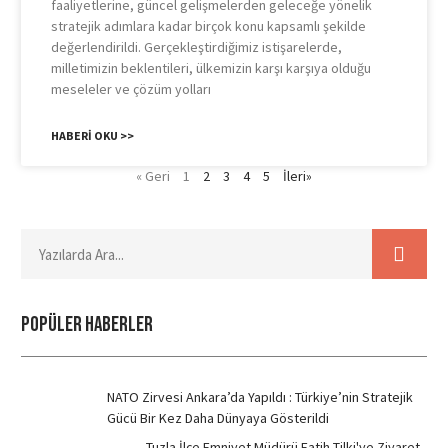
faaliyetlerine, güncel gelişmelerden geleceğe yönelik
stratejik adımlara kadar birçok konu kapsamlı şekilde
değerlendirildi. Gerçekleştirdiğimiz istişarelerde,
milletimizin beklentileri, ülkemizin karşı karşıya olduğu
meseleler ve çözüm yolları
HABERI OKU >>
« Geri
1
2
3
4
5
İleri»
POPÜLER HABERLER
NATO Zirvesi Ankara’da Yapıldı : Türkiye’nin Stratejik
Gücü Bir Kez Daha Dünyaya Gösterildi
Tuzla İlçe Emniyet Müdürü Fatih Tilki'ye Ziyaret