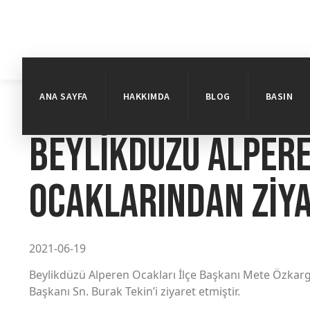
Emir Faruk Uzunpınar
ANA SAYFA
HAKKIMDA
BLOG
BASIN
Beylikdüzü Alper
Ocaklarından Ziy
2021-06-19
Beylikdüzü Alperen Ocakları İlçe Başkanı Mete Özkargı
Başkanı Sn. Burak Tekin’i ziyaret etmiştir.