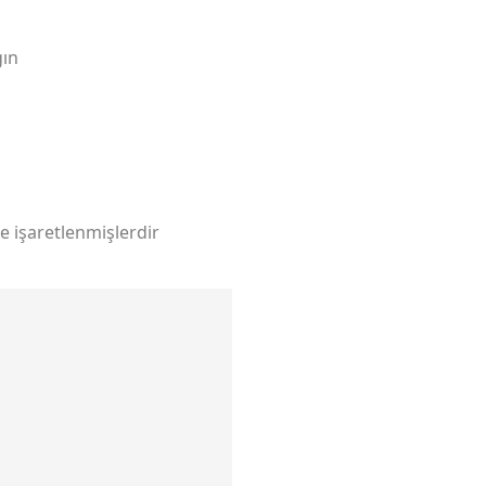
gın
le işaretlenmişlerdir