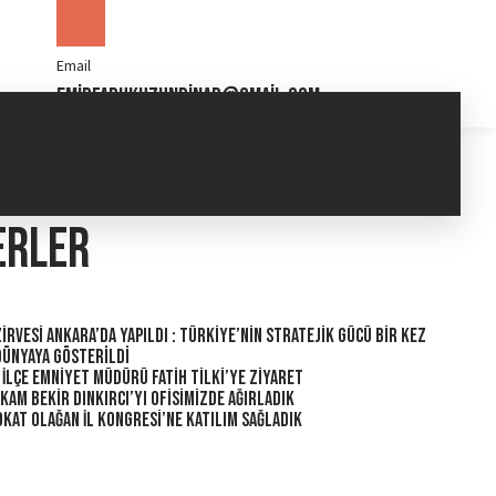
Email
emirfarukuzunpinar@gmail.com
erler
irvesi Ankara’da Yapıldı : Türkiye’nin Stratejik Gücü Bir Kez
Dünyaya Gösterildi
 İlçe Emniyet Müdürü Fatih Tilki’ye Ziyaret
am Bekir Dınkırcı’yı Ofisimizde Ağırladık
kat Olağan İl Kongresi’ne Katılım Sağladık