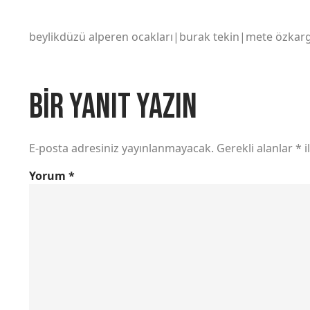
beylikdüzü alperen ocakları|burak tekin|mete özkar
Bir yanıt yazın
E-posta adresiniz yayınlanmayacak.
Gerekli alanlar
*
i
Yorum
*