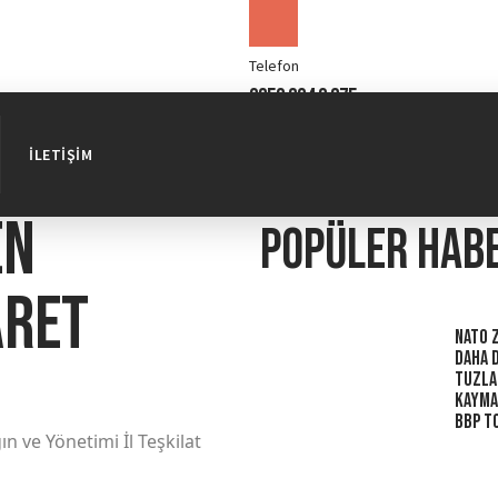
Telefon
0850 304 0 375
İLETIŞIM
en
Popüler hab
aret
NATO Z
Daha 
Tuzla
Kaymak
BBP To
n ve Yönetimi İl Teşkilat