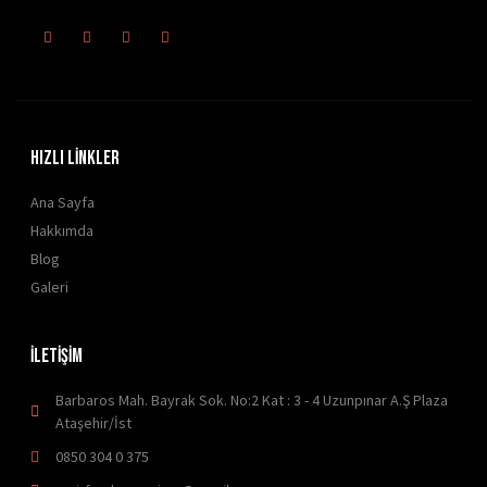
HIZLI LİNKLER
Ana Sayfa
Hakkımda
Blog
Galeri
İLETİŞİM
Barbaros Mah. Bayrak Sok. No:2 Kat : 3 - 4 Uzunpınar A.Ş Plaza
Ataşehir/İst
0850 304 0 375