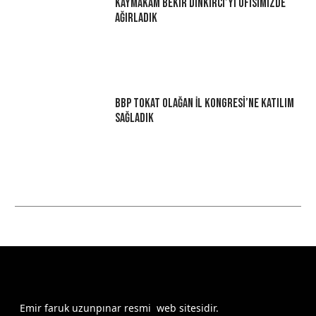
Kaymakam Bekir Dınkırcı’yı Ofisimizde
Ağırladık
BBP Tokat Olağan İl Kongresi’ne Katılım
Sağladık
Emir faruk uzunpınar resmi web sitesidir.