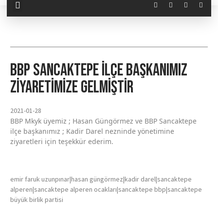
BBP Sancaktepe ilçe başkanımız
ziyaretimize gelmiştir
2021-01-28
BBP Mkyk üyemiz ; Hasan Güngörmez ve BBP Sancaktepe
ilçe başkanımız ; Kadir Darel nezninde yönetimine
ziyaretleri için teşekkür ederim.
emir faruk uzunpınar|hasan güngörmez|kadir darel|sancaktepe
alperen|sancaktepe alperen ocakları|sancaktepe bbp|sancaktepe
büyük birlik partisi