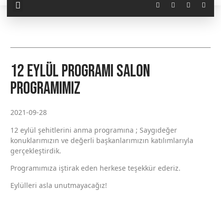
12 Eylül Programı Salon
Programımız
2021-09-28
12 eylül şehitlerini anma programına ; Saygıdeğer
konuklarımızın ve değerli başkanlarımızın katılımlarıyla
gerçekleştirdik.
Programımıza iştirak eden herkese teşekkür ederiz.
Eylülleri asla unutmayacağız!