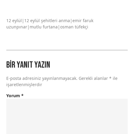
12 eylül|12 eylül şehitleri anma|emir faruk
uzunpınar|mutlu furtana|osman tüfekçi
Bir yanıt yazın
E-posta adresiniz yayınlanmayacak.
Gerekli alanlar
*
ile
işaretlenmişlerdir
Yorum
*