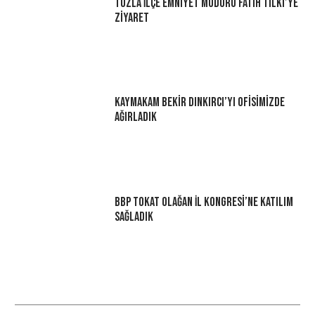
Tuzla İlçe Emniyet Müdürü Fatih Tilki’ye
Ziyaret
Kaymakam Bekir Dınkırcı’yı Ofisimizde
Ağırladık
BBP Tokat Olağan İl Kongresi’ne Katılım
Sağladık