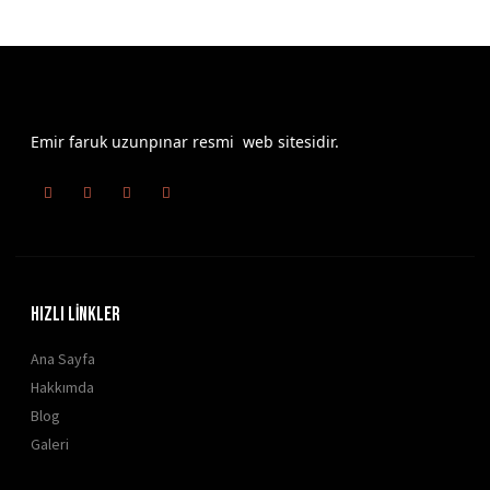
Emir faruk uzunpınar resmi web sitesidir.
HIZLI LİNKLER
Ana Sayfa
Hakkımda
Blog
Galeri